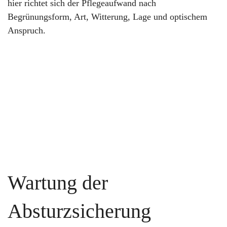
hier richtet sich der Pflegeaufwand nach
Begrünungsform, Art, Witterung, Lage und optischem
Anspruch.
Previous
Ne
Wartung der
Absturzsicherung